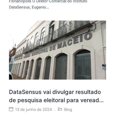
Florianópolis O Diretor Comercial do Instituto
DataSensus, Eugenio...
DataSensus vai divulgar resultado
de pesquisa eleitoral para vereador
em Maceió/AL
13 de junho de 2024
.
Blog