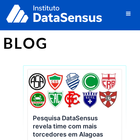
Ir
Mai
para
Men
o
conteúdo
BLOG
Pesquisa DataSensus
revela time com mais
torcedores em Alagoas