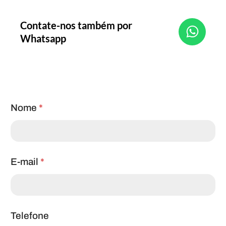
W
Contate-nos também por
h
Whatsapp
a
t
s
a
p
Nome
*
p
E-mail
*
Telefone